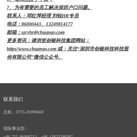
7
、为有需要的员工解决深圳户口问题。
联系人：
邓红萍经理 刘钰HR专员
电话：
86000443
、
13249814177
邮箱：
szcyhr@chuangy.com
更多资讯：请浏览创银科技集团网站：
https//www.chuangy.com
或：关注
“
深圳市创银科技科技股
份有限公司
”
微信公众号。
联系我们
总机：0755-
26996668
国际事业部：
+86-755-86000713
、
+86-13823790397